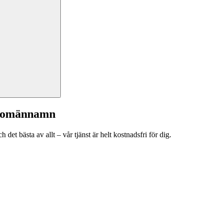
a domännamn
et bästa av allt – vår tjänst är helt kostnadsfri för dig.