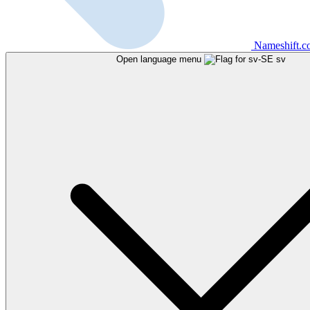
Nameshift.
Open language menu
sv